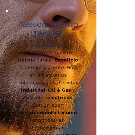
Asesoramiento
Técnico
Realizamos nuestro
trabajo para el
beneficio
de nuestro cliente. Hoy
en día estamos
colaborando en el sector
industrial
,
Oil & Gas
y
proyectos
eléctricos
.
Con un buen
asesoramiento técnico
con todas las
herramientas