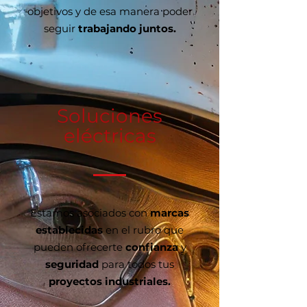
objetivos y de esa manera poder
seguir
trabajando juntos.
Soluciones
eléctricas
Estamos asociados con
marcas
establecidas
en el rubro que
pueden ofrecerte
confianza
y
seguridad
para todos tus
proyectos industriales.