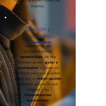
disponibles en nuestras
manos.
Gestión y
presupuesto
Realizamos los
procedimientos
comerciales
, de esa
manera poder
guiar y
acompañar
a nuestros
clientes para que puedan
optar por la
mejor opción
según el proyecto que
tengan y las
circunstancias
económicas
.