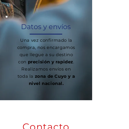
Datos y envíos
Una vez confirmado la
compra, nos encargamos
que llegue a su destino
con
precisión y rapidez
.
Realizamos envíos en
toda la
zona de Cuyo y a
nivel nacional.
Contacto